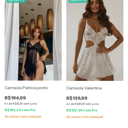
GRÁTIS
GRÁTIS
Camisola Patrícia preto
Camisola Valentina
R$194,99
R$139,99
6
x
de
R$32,50
sem juros
4
x
de
R$35,00
sem juros
R$185,24
com
Pix
R$132,99
com
Pix
Só restam
4
em estoque!
Só restam
2
em estoque!