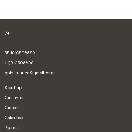
5511910508899
(11)910508899
gpintimatess@gmail.com
Sexshop
Conjuntos
Corsets
Calcinhas
Pijamas