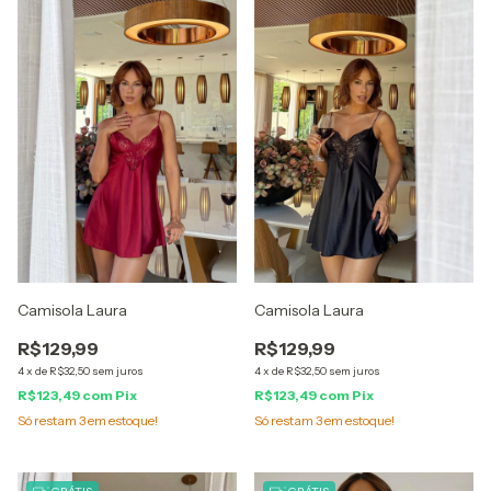
Camisola Laura
Camisola Laura
R$129,99
R$129,99
4
x
de
R$32,50
sem juros
4
x
de
R$32,50
sem juros
R$123,49
com
Pix
R$123,49
com
Pix
Só restam
3
em estoque!
Só restam
3
em estoque!